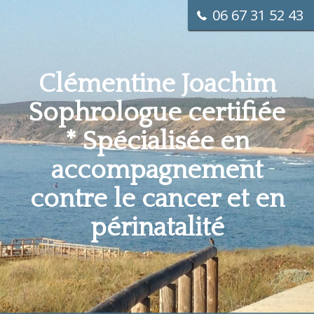
06 67 31 52 43
Clémentine Joachim
Sophrologue certifiée
*
Spécialisée en
accompagnement
contre le cancer et en
périnatalité